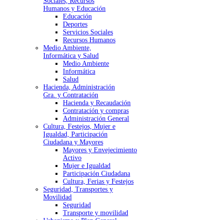
Sociales, Recursos
Humanos y Educación
Educación
Deportes
Servicios Sociales
Recursos Humanos
Medio Ambiente,
Informática y Salud
Medio Ambiente
Informática
Salud
Hacienda, Administración
Gra. y Contratación
Hacienda y Recaudación
Contratación y compras
Administración General
Cultura, Festejos, Mujer e
Igualdad, Participación
Ciudadana y Mayores
Mayores y Envejecimiento
Activo
Mujer e Igualdad
Participación Ciudadana
Cultura, Ferias y Festejos
Seguridad, Transportes y
Movilidad
Seguridad
Transporte y movilidad