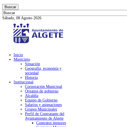
Buscar
Sábado, 08 Agosto 2026
Inicio
Municipio
Situación
Geografía, economía y
sociedad
Historia
Institucional
Corporación Municipal
Órganos de gobierno
Alcaldía
Equipo de Gobierno
Salarios y asignaciones
Grupos Municipales
Perfil de Contratante del
Ayuntamiento de Algete
Contratos menores