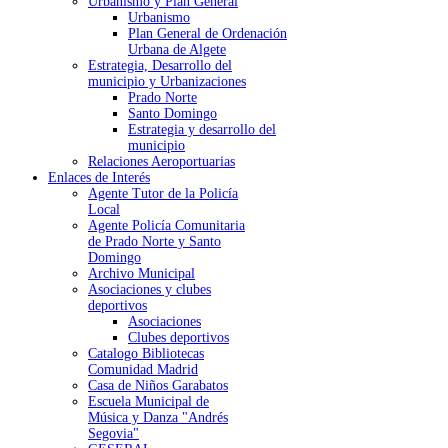
Urbanismo y Plan General
Urbanismo
Plan General de Ordenación
Urbana de Algete
Estrategia, Desarrollo del
municipio y Urbanizaciones
Prado Norte
Santo Domingo
Estrategia y desarrollo del
municipio
Relaciones Aeroportuarias
Enlaces de Interés
Agente Tutor de la Policía
Local
Agente Policía Comunitaria
de Prado Norte y Santo
Domingo
Archivo Municipal
Asociaciones y clubes
deportivos
Asociaciones
Clubes deportivos
Catalogo Bibliotecas
Comunidad Madrid
Casa de Niños Garabatos
Escuela Municipal de
Música y Danza "Andrés
Segovia"