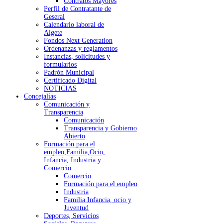
Contratos Mayores
Perfil de Contratante de
Geseral
Calendario laboral de
Algete
Fondos Next Generation
Ordenanzas y reglamentos
Instancias, solicitudes y
formularios
Padrón Municipal
Certificado Digital
NOTICIAS
Concejalías
Comunicación y
Transparencia
Comunicación
Transparencia y Gobierno
Abierto
Formación para el
empleo,Familia,Ocio,
Infancia, Industria y
Comercio
Comercio
Formación para el empleo
Industria
Familia,Infancia, ocio y
Juventud
Deportes, Servicios