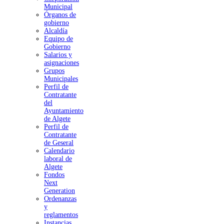
Municipal
Órganos de
gobierno
Alcaldía
Equipo de
Gobierno
Salarios y
asignaciones
Grupos
Municipales
Perfil de
Contratante
del
Ayuntamiento
de Algete
Perfil de
Contratante
de Geseral
Calendario
laboral de
Algete
Fondos
Next
Generation
Ordenanzas
y
reglamentos
Instancias,