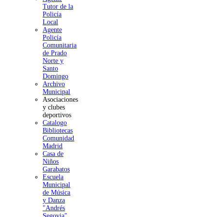
Tutor de la
Policía
Local
Agente
Policía
Comunitaria
de Prado
Norte y
Santo
Domingo
Archivo
Municipal
Asociaciones
y clubes
deportivos
Catalogo
Bibliotecas
Comunidad
Madrid
Casa de
Niños
Garabatos
Escuela
Municipal
de Música
y Danza
"Andrés
Segovia"